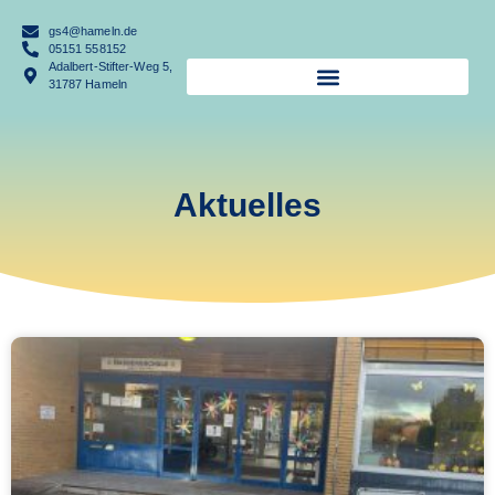
gs4@hameln.de
05151 558152
Adalbert-Stifter-Weg 5,
31787 Hameln
Aktuelles