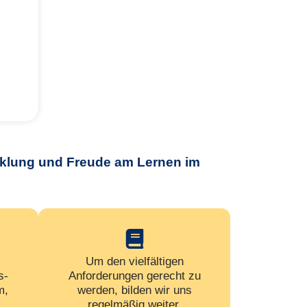
wicklung und Freude am Lernen im
Um den vielfältigen
s­
Anforderungen gerecht zu
m,
werden, bilden wir uns
regelmäßig weiter.