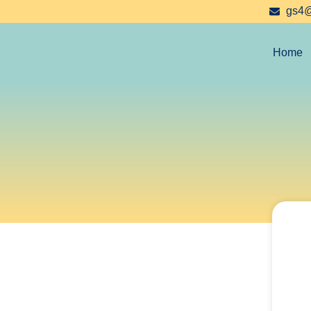
gs4
Home