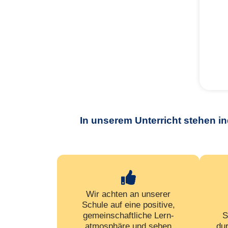
In unserem Unterricht stehen in
Wir achten an unserer
Schule auf eine positive,
gemein­schaftliche Lern­
S
atmosphäre und sehen
du