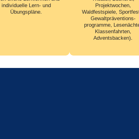
individuelle Lern- und
Projektwochen,
Übungspläne.
Waldfestspiele, Sportfes
Gewalt­präventions­
programme, Lesenächt
Klassenfahrten,
Adventsbacken).