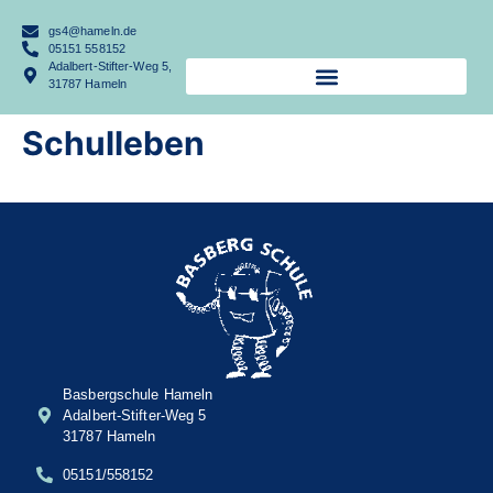
gs4@hameln.de
05151 558152
Adalbert-Stifter-Weg 5,
31787 Hameln
Schulleben
Basbergschule Hameln
Adalbert-Stifter-Weg 5
31787 Hameln
05151/558152